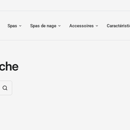
Spas
Spas de nage
Accessoires
Caractérist
rche