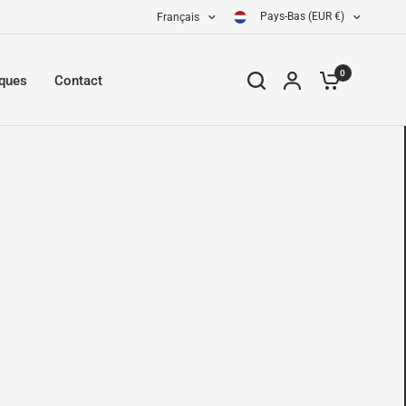
Pays-Bas (EUR €)
Français
0
iques
Contact